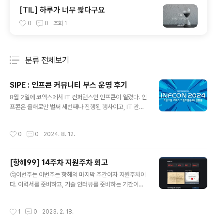
[TIL] 하루가 너무 짧다구요
0
0
조회
1
분류 전체보기
주요 글 목록
SIPE : 인프콘 커뮤니티 부스 운영 후기
글 내용
8월 2일에 코엑스에서 IT 컨퍼런스인 인프콘이 열렸다. 인
프콘은 올해로만 벌써 세번째나 진행된 행사이고, IT 관련
종사자라면 누구나 가고 싶어하는 행사이다.그래서 항상
티켓팅에 실패하기만 했었던 기억이 있다. 이번에 좋은 기
작성시간
0
0
2024. 8. 12.
회로 인프런에서 커뮤니티 협업 제안을 주셔서 감사하게도
인프콘의 한자리를 담당할 수 있었다. 부스 운영을 기획하
고 준비한 경험부터SIPE에 대해서까지 간단하게 나눠보려
[항해99] 14주차 지원주차 회고
고 한다. 부스 이벤트 기획하기부스에서 진행하는 두가지
글 내용
이벤트를 기획해야 했다. 첫번째는 인프콘에서 커뮤니티
🤔이번주는 이번주는 항해의 마지막 주간이자 지원주차이
부스에서 스탬프를 받을 수 있는 이벤트두번째는 부스에서
다. 이력서를 준비하고, 기술 인터뷰를 준비하는 기간이다.
자체적으로 준비한 이벤트 이벤트 상품으로 주어질 굿즈들
항해 자체 플랫폼인 취업 지원 사이트 인텔리픽과 면접 준
과 부스를 지나가는 모두에게 사이프 홍보용으로 주어질
비 사이트 목터뷰를 주로 사용하게 된다. 인텔리픽에서는
작성시간
1
0
2023. 2. 18.
팜플렛이 필요했다. 팜플렛의 특성 상 쉽게 버..
이력서 피드백과 모의면접 피드백을 받을 수 있고 1회까지