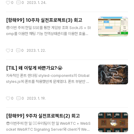
작성시간
0
0
2023. 1. 24.
는 결국 백엔드에서의 이슈였던 것으로 밝혀졌다고…) us
g..
eRef의 원리에 따라서 증거를 찾아나가 보면, 모든 렌더링
에서 동일한 객체를 제공하기 때문인 것 같다. 원래는 eve
[항해99] 10주차 실전프로젝트(3) 회고
ntSource 생성을 함수 최상단에서 다음과 같이 생성했었
글 내용
다. const evtSource = new EventSource(${proc
😎이번 주에 한일 SSE를 통한 게임방 조회 SockJS + St
ess.env.REACT\_APP\_API\_URL}/api/sse/room
omp를 이용한 채팅 기능 전역상태관리를 이용한 효율적
s); const evtSource = useRef(null); const ..
인 모달 관리 디자이너님과 협업 + 스타일 작업 ec2에 배
포하기 이슈 정리 및 해결 중간 발표회 🙋‍♂️중간 발표회 한
작성시간
2
0
2023. 1. 22.
조 당 주어진 발표시간은 5분입니다. 1분 : MVP 시연 1분 :
서비스 아키텍쳐 설명 1분 30초 : 기술적 의사 결정 1분 3
0초 : 추후 개발 및 기술적인 도전 계획 5분의 발표가 끝나
[TIL] 왜 이렇게 바쁜가요?😭
면 25분(기술 면접 질문 & MVP 기능 피드백) 동안 멘토
글 내용
님들의 기술 면접과 피드백이 진행됩니다. 🤔멘토님 피드
지속적인 폰트 렌더링 styled-components의 Global
백 우리팀 피드백 1. API 호출에 있어서 공통된 에러 처리
styles.js에 폰트를 적용했던게 문제였다. 폰트 부분만 C
를 하지 않은 이유? 명세가 초기 단계에서는 불분명하고 수
SS파일로 빼고 index.js에 import시키면서 해결했다. 이
정이 많았기 때문에 공통 에러 처리를 하지 않았습..
런 현상을 FOUT(Font Of Unstyled Text)라고 한다. c
작성시간
0
0
2023. 1. 19.
ss가 적용되기 전에 텍스트가 보여지는 현상이다. styled
-components의 globalstyle에서 font-face를 적용
하면 일어나는 문제라고한다. [Fix] 폰트 깜빡임 · Issue #
[항해99] 9주차 실전프로젝트(2) 회고
23 · Trys-Ketch/trys-ketch-client 요약 최초 렌더링
글 내용
이후에 버튼 클릭 시 폰트 깜빡임 완료조건 최초 렌더링 이
😎이번주에 한 일 🤼‍♀️우리팀이 한 일 WebRTC + WebS
후에 추가적인 깜빡거림 없음 github.com [React] 리액
ocket WebRTC Signaling Server와 client가 Web