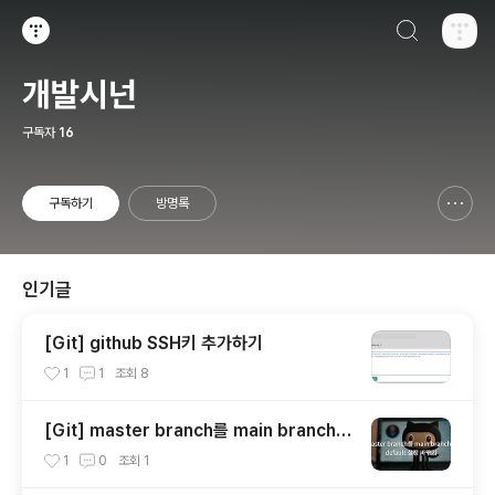
검색하기
티스토리
개발시넌
구독자
16
구독하기
방명록
신고하기 레이어
열기
인기글
[Git] github SSH키 추가하기
1
1
조회
8
[Git] master branch를 main branch로
default 설정 바꾸기
1
0
조회
1