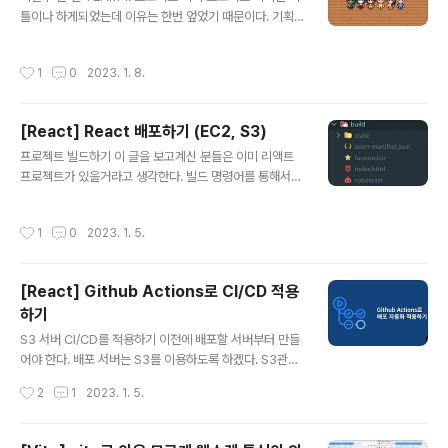
ry.com 일단 WSL Ubuntu를 업데이트 시켜보라는 sta
틀이나 하게되었는데 이유는 한번 엎었기 때문이다. 기획
ckoverflow의 조언이 있었다..
을 엎는 결정이 상당히 힘들었지만, 기획에 치명적인 결함
이 있다는 게 느껴졌기 때문에 하루를 더 들여서 기획했다.
작성시간
1
0
2023. 1. 8.
결론은 텔레스트레이션 like인 그림 게임을 하게 되었다.
우리 식대로 조금의 차별화가 될 예정이다. 2. API 명세 A
PI 명세를 작성하는 게 쉽지 않았다. 웹소켓 통신이 필요했
[React] React 배포하기 (EC2, S3)
기 때문인데, 이게 스펙이 웹소켓이어야 하는지 웹소켓이
글 내용
라면 어떻게 주고 받아야 할지가 상당히 애매했다. 일단 수
프로젝트 빌드하기 이 글을 보고계신 분들은 이미 리액트
정이 많이 필요하게 되겠지만, 대충 이런 기능에 이런 게 필
프로젝트가 있을거라고 생각한다. 빌드 명령어를 통해서
요하겠다는 정도만 짚고 넘어갔다. 3. ERD 작성 ERD도 a
파일을 빌드한다. $ npm run build $ yarn build CRA
pi 명세와 마찬가지로 데이터 베이스에 어떤 것들을 저장
를 사용했다면 build 폴더가 생성되면서 빌드 파일들이 들
작성시간
1
0
2023. 1. 5.
해야하는지 확실..
어있다. index.html과 js로 파일들이 변환된다. 이 상태로
서버에 올려봤자 서버에 접속한 사용자는 어떤 화면도 볼
수 없다. 서버에 접속할 때 사용자는 index.html을 볼 수
[React] Github Actions로 CI/CD 적용
있도록 설정을 해주어야 한다. S3 이용하기 이 때 S3의 정
하기
적 웹사이트 배포를 이용하면 접속할 때 index.html과 js
글 내용
를 브라우저에서 확인할 수 있도록 할 수 있다. 이 기능을
S3 서버 CI/CD를 적용하기 이전에 배포할 서버부터 만들
이용하면 따로 해주어야하는 것이 없기 때문에 React를
어야 한다. 배포 서버는 S3를 이용하도록 하겠다. S3관련
배포할 때 대부분 S3서버를 이용한다...
해서 글을 정리할려고 했지만 이 글 만큼 정리가 잘 되어있
작성시간
2
1
2023. 1. 5.
는 글은 없는 것 같다. AWS S3로 React 배포하기 AW
S S3, CloudFront, Route 53을 사용해서 React 배포
하기 velog.io S3배포가 마치면 CI/CD도 설정하러 가보