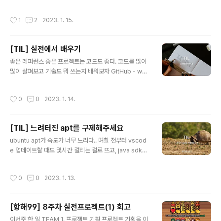
트 깜빡임 해결기(feat. 폰트) 일단 ..
Socket을 이용하여 통신 Signaling Server를 매개로
각 클라이언트가 서로의 SDP(Session Description Pr
작성시간
1
2
2023. 1. 15.
otocol) 를 교환하며 Peer Connection 연결 webRT
C 연결이 필요한 페이지들에서 webRTC 연결을 담당하
는 컴포넌트를 유지함으로써 연결이 끊기지 않게 유지 다
[TIL] 실전에서 배우기
른 클라이언트들과 연결된 Peer Connection의 정보는
글 내용
각 클라이언트에서 관리됨 더 이상 webRTC 연결이 필요
좋은 레퍼런스 좋은 프로젝트는 코드도 좋다. 코드를 많이
없는 경우 연결을 초기화함 WebSocket WebSocket
많이 살펴보고 기술도 뭐 쓰는지 배워보자 GitHub - woo
을 이용하여 서버에 게임 진행 관련 데이터를 전달함 ( 게임
wacourse-teams/2022-moamoa: 🪐 스터디를 "모
준비, 시작,..
아모아" 🪐 🪐 스터디를 "모아모아" 🪐. Contribute to
작성시간
0
0
2023. 1. 14.
woowacourse-teams/2022-moamoa develop
ment by creating an account on GitHub. github.c
om 참고하기 정말 좋은 코드들이 많은 프로젝트이다. min
[TIL] 느려터진 apt를 구제해주세요
-height child height 100% 모달 제작중에 min-heig
글 내용
ht를 설정해준다음 내부 요소가 많아지면 늘어나는 형태를
ubuntu apt가 속도가 너무 느리다.. 며칠 전부터 vscod
하고 싶었다. 하지만 min-height를 설정해주면 내부 hei
e 업데이트할 때도 몇시간 걸리는 걸로 뜨고, java sdk를
ght 100%가 잘안먹힌다 height: 1px; ..
설치하려고하니 거의 불가능한 정도의 설치 속도를 보여준
다. [ Windows ] WSL2 Ubuntu 20.04를 22.04로 업
작성시간
0
0
2023. 1. 13.
그레이드 하기 WSL2 Ubuntu 20.04를 22.04로 업그
레이드 하기 안녕하세요. 갓대희 입니다. 이번 포스팅은 [
WSL Ubuntu 22.04로 업그레이드 하기 ] 입니다. : ) 0.
[항해99] 8주차 실전프로젝트(1) 회고
Ubuntu 22.04 - Ubuntu 22.04 LTS Jammy Jellyfi
글 내용
sh 는 Canonical Linux OS의 장기 goddaehee.tisto
이번주 한 일 TEAM 1. 프로젝트 기획 프로젝트 기획을 이