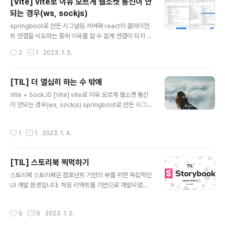
[Vite] vite로 이유 모르게 웹소켓 통신이 안
자 CI/CD CI/CD는 Continuous Integration / Contin
되는 경우(ws, sockjs)
uous Deployment의 약자이다. 지속적 통합과 지속적
글 내용
배포가 하나가 되어야 하기에 자동 배포로만 이해했다면
springboot로 만든 시그널링 서버와 react의 클라이언
반만 이해했다고 볼 수 있다. Github Actions라는 너무
트 연결을 시도하는 중에 이유를 알 수 없게 연결이 되지 않
좋은 기능이 나와서 대부분 요즘에는 이것을 사용하는 것
았다. 여러 차례 다시 확인해봐도 코드 상으로 전혀 문제가
작성시간
2
1
2023. 1. 5.
같다. CI/C..
없는데, 연결이 전혀 되지 않았다. 이상한 느낌이 들어서 똑
같은 코드를 cra해서 만들어보고 실행해보았다. 딱 한가지
의 차이점이 있었는데 vite쪽 웹 소켓을 vite-hmr이라는
[TIL] 더 열심히 하는 수 밖에
프로토콜을 사용하고 있었다. switching protocols가
글 내용
Vite + SockJS [Vite] vite로 이유 모르게 웹소켓 통신
발생하면서 cra는 /ws가 붙지만 vite는 붙지 않는다. 물론
이 안되는 경우(ws, sockjs) springboot로 만든 시그널
cra로 진행한쪽은 통신이 잘된다. HMR은 Hot Module
링 서버와 react의 클라이언트 연결을 시도하는 중에 이유
Replacement의 약자로 애플리케이션을 다시 시작하지
를 알 수 없게 연결이 되지 않았다. 여러 차례 다시 확인해
않고도 일부 컨텐츠만을 갱신할 수 있다는 vite의 특징이
작성시간
1
1
2023. 1. 4.
봐도 코드 상으로 전혀 문제가 없는데, 연결이 전혀 되 syn
자 장점이다. 하지만 통신 프로토콜과는..
uns.tistory.com 이거 때문에 이틀을 날렸다. 프로젝트
전에 웹소켓 연결을 한번 시도해보자고 하면서 vite로 프
[TIL] 스토리북 찍먹하기
로젝트를 구성해버려서 vite의 프로토콜 설정이 달라 발생
글 내용
했던 문제였다. 결국에 CRA로 실행해서 해결했다. 해결했
스토리북 스토리북은 컴포넌트 기반의 뷰를 위한 독립적인
다고 보기에는 쉽지 않지만 아직 config를 설정하기에는
UI 개발 환경입니다. 처음 리액트를 기반으로 개발되었고,
자료가 많지가 않다. 그래도 소스코드를 여러번 보면서 소
이후 Vue, Angular, Web Components, Svelte 등 다
켓 기능에 대해서 더 공부할 수 있었다...
양한 프레임워크를 지원하고 있습니다. 스토리북은 컴포넌
작성시간
0
0
2023. 1. 2.
트를 목록화하여 보고 싶은 컴포넌트를 언제든 확인 가능