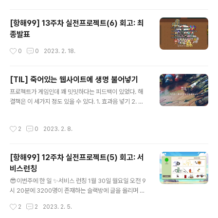
는 필수로 받아야한다. 또한 채용공고도 잘 올라오고 항해
과정에서 동료들의 평가같은 나에 대한 정보도 회사들에게
[항해99] 13주차 실전프로젝트(6) 회고: 최
제공하기 때문에 내가 입증해야할 것이 줄어들고 회사 입
종발표
장에서도 인증이 되는 시스템이라서 서로 윈윈할 수 있다.
이런 부분은 스파르타가 정말 사업을 잘하는 것 같다. 목터
작성시간
0
0
2023. 2. 18.
뷰는 인터뷰에 대한 핵심 50문제를 모아놓은 사이트이다.
50문제 퀄이 그럭저럭 나쁘지 않지만, 이것만으로는 부족
한 감이 있어서 목터뷰 50문제를 다 풀고..
[TIL] 죽어있는 웹사이트에 생명 불어넣기
글 내용
프로젝트가 게임인데 꽤 밋밋하다는 피드백이 있었다. 해
결책은 이 세가지 정도 있을 수 있다. 1. 효과음 넣기 2. 애
니메이션 넣기 3. 인터렉션 넣기 인터렉션은 디자인 및 여
러가지 기획이 필요하기 때문에 당장에는 어렵고 1, 2번을
작성시간
2
0
2023. 2. 8.
넣어보도록하자! 효과음 넣기 react에서 효과음 넣기 괜찮
은 라이브러리를 발견해서 공부해본다. use-sound Git
Hub - joshwcomeau/use-sound: A React Hook f
[항해99] 12주차 실전프로젝트(5) 회고: 서
or playing sound effects A React Hook for playi
비스런칭
ng sound effects. Contribute to joshwcomeau/u
글 내용
se-sound development by creating an account
😎이번주에 한 일 ✨서비스 런칭 1월 30일 월요일 오전 9
on GitHub. github.com..
시 20분에 3200명이 존재하는 슬랙방에 글을 올리며 런
칭을 시작했다. 런칭 이후에 각자의 영역에서 세워둔 마케
작성시간
2
2
2023. 2. 5.
팅 전략에 따라 마케팅을 진행했으며, 사용자들의 원활한