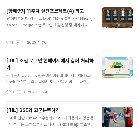
이용을 위해서 게임 응대도 했으며, 채널톡을 통해서 문의
사항을 추가적으로 처리하였다. 와중에 팀원들 모두 남아
[항해99] 11주차 실전프로젝트(4) 회고
있는 개발까지 진행했다. 게임하랴, 개발하랴, 운영하랴 정
글 내용
😎이번주에 한 일 🤼‍♀️팀 MVP 기준 뷰 작업 완료 Naver,
말 바빴다. 우리 팀원들 대단해👍 📢마케팅 마케팅은 다양
Kakao, Google 소셜 로그인 게임 진행 중 예외 처리 재
한 관련 커뮤니티에 서비스 이벤트 게시글을 올리는 방식
게임시 방장 여부 미전달 해결 중복 제출 해결 게임 중 퇴장
으로 진행했다. 항해99 슬랙, 각자 학교의 에브리타임, OK
유저 발생 시 정상 진행되도록 처리 게임 중 진행 인원 4명
KY, 생활코딩, 각자의 지인들을 대상으로 하였다. 그래도
작성시간
1
4
2023. 1. 30.
미만될 시 강제종료 게임 부가 기능 구현 방장에 의한 강퇴
역시나 항해 커뮤니티가 진짜 강력하다😲 🎢유저 피드백
기능 게임 진행에 타이머 장착하여 시간 내 제출 못할 시 자
구글폼 이벤트를 통해서 마케팅 및 유..
동 일괄 제출 마이페이지 구현 회원 정보 조회 관련 API 유
[TIL] 소셜 로그인 한페이지에서 함께 처리하
저 활동 내역 저장하여 업적 시스템 구현 ( 추후 업적별 뱃
기
지 부여 예정 ) UX 향상 효과음 적용 마이크 음소거 기능
글 내용
다른 참가자 사운드 조절 기능 런칭 전 마케팅 전략 수립 서
뭐가 문제일까? sns 인증 과정이후에 페이지 내에서 call
비스 홍보글 작성 유저 피드백을 위한 장치 마련 채널톡 :
back으로 토큰 값을 받아서 토큰 값을 서버로 보내주는 식
즉각적인 에러 피드백 구글폼 : 디테일한 ..
으로 인증과정을 거쳐가고 있었다. 다만 이 설계가 한가지
작성시간
0
0
2023. 1. 24.
의 sns 로그인이었다면 문제가 없겠지만, 세가지의 sns
로그인을 처리하려면 각각의 sns로그인이 어떤 sns인지
식별할 수 있어야한다. 1. sns 인증 과정 이후 callback 2.
[TIL] SSE와 고군분투하기
url parameter에 code가 존재하면 token으로 로그인
글 내용
SSE로 인한 Timeout 수정하기 SSE가 작동하고 있는 동
api 요청 https://trys-ketch.com/login?code={tok
안에는 다른 모든 요청이 느려진다. axios로 api를 호출하
en} 3. 서버의 로그인 절차 이후 response를 받아서 토
면 timeout이 발생한다. useRef를 붙여서 eventSourc
큰값 쿠키에 저장 어떻게 처리하면 될까? 이전에는 이렇게
e 객체를 관리해봤는데 이상하게 해결이 됐다. ⇒ (나중에
callback되고 있었는데, https://trys-ketch.com/lo