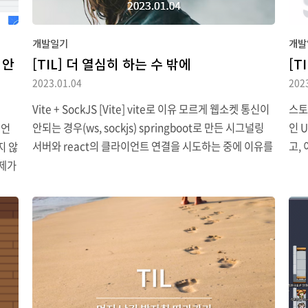
개발일기
개발
 안
[TIL] 더 열심히 하는 수 밖에
[T
2023.01.04
202
Vite + SockJS [Vite] vite로 이유 모르게 웹소켓 통신이
스토
안되는 경우(ws, sockjs) springboot로 만든 시그널링
인 
이언
서버와 react의 클라이언트 연결을 시도하는 중에 이유를
고, 
지 않
알 수 없게 연결이 되지 않았다. 여러 차례 다시 확인해봐도
다양
문제가
코드 상으로 전혀 문제가 없는데, 연결이 전혀 되 synuns.t
포넌
어서
istory.com 이거 때문에 이틀을 날렸다. 프로젝트 전에 웹
가능
 한가
소켓 연결을 한번 시도해보자고 하면서 vite로 프로젝트를
각하
이라
구성해버려서 vite의 프로토콜 설정이 달라 발생했던 문제
up
ls가
였다. 결국에 CRA로 실행해서 해결했다. 해결했다고 보기
따라
 물론
에는 쉽지 않지만 아직 config를 설정하기에는 자료가 많
또한
e R
지가 않다. 그래도 소스코드를 여러번 보면서 소켓 기능에
컴포
하지