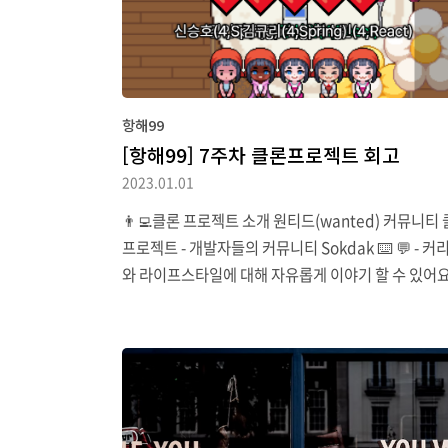
않고도 일부 컨텐츠만을 갱신할 수 있다는 vite의 특
자 장점이다. 하지만 통신 프로토콜과는..
항해99
[항해99] 7주차 클론프로젝트 회고
2023.01.01
👨‍💻클론 프로젝트 소개 원티드(wanted) 커뮤니티
프로젝트 - 개발자들의 커뮤니티 Sokdak ⌨️ 💬 - 커
와 라이프스타일에 대해 자유롭게 이야기 할 수 있어
🙋🏻 클론 프로젝트 목표 미니 프로젝트와 비슷한 규
스코프 + 도전하고 싶은 기능 한 가지 (FE/BE 서로 합
에!) 클론 코딩이라고 모든 것을 복제할 수는 없습니다!
면 구성은 동일하게 하되, 하나의 기능을 완료 후, 차
근 추가해보세요 FE 기술 스택 react styled-compo
ts amazon s3 axios : ajax redux-toolkit : 전역 