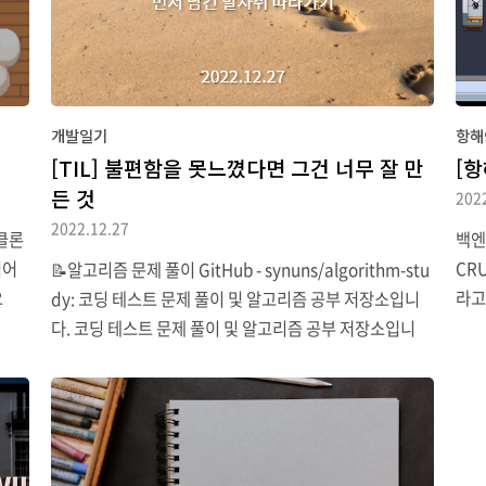
대해서 더 공부할 수 있었다...
제공
징이
같이
개발일기
항해
[TIL] 불편함을 못느꼈다면 그건 너무 잘 만
[
든 것
202
2022.12.27
 클론
백엔
리어
CR
📝알고리즘 문제 풀이 GitHub - synuns/algorithm-stu
요
라고
dy: 코딩 테스트 문제 풀이 및 알고리즘 공부 저장소입니
모의
들었
다. 코딩 테스트 문제 풀이 및 알고리즘 공부 저장소입니
의 하
들었
다. Contribute to synuns/algorithm-study develop
 화
분위
ment by creating an account on GitHub. github.co
근차
나만
m 동적 계획법(DP) 연습하기 좋은 문제. 개념만 이해하면
nen
니 
코드는 쉽게 쓸 수 있는 문제라서 연습하기 딱 좋다. 원티드
상태
도 
클론 코딩 디자인 시스템 프로젝트에 theme을 적용해보