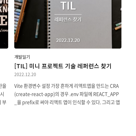
 유효
있었
기 시작하면서 theme을 어떻게 구성하는지 궁금했다. 원
r..
이다
티드 페이지에서는 이렇게 엄청나게 많은 css 세팅이 존재
는데
한다. 컬러 포인트가 파란색이라고 그 외에는 그렇게 많지
마음
않을 거..
개발일기
[TIL] 미니 프로젝트 기술 레퍼런스 찾기
2022.12.20
판을
Vite 환경변수 설정 가장 흔하게 리액트앱을 만드는 CRA
게시
(create-react-app)의 경우 .env 파일에 REACT_APP
 부
_을 prefix로 써야 리액트 앱이 인식할 수 있다. 그리고 앱
를
에서 process.env.으로 접근하여 사용할 수 있었다. Vite
적으
는 따로 dotenv 패키지를 설치해주지 않아도 되고, 공식
았는
문서에 따르면 파일 prefix를 VITE_로 적어줘야 한다고
터나
한다. 그리고 앱에서 import.meata.env.로 접근할 수 있