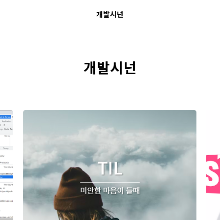
개발시넌
개발시넌